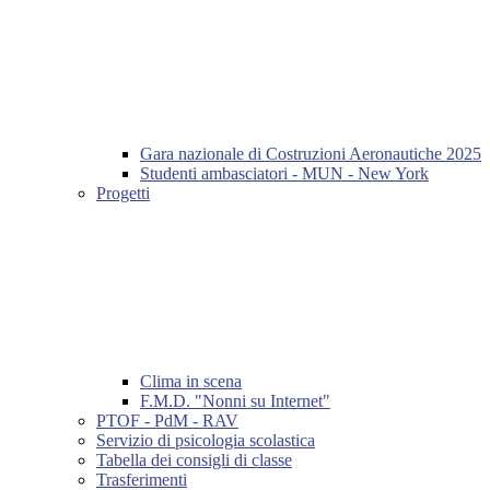
Gara nazionale di Costruzioni Aeronautiche 2025
Studenti ambasciatori - MUN - New York
Progetti
Clima in scena
F.M.D. "Nonni su Internet"
PTOF - PdM - RAV
Servizio di psicologia scolastica
Tabella dei consigli di classe
Trasferimenti