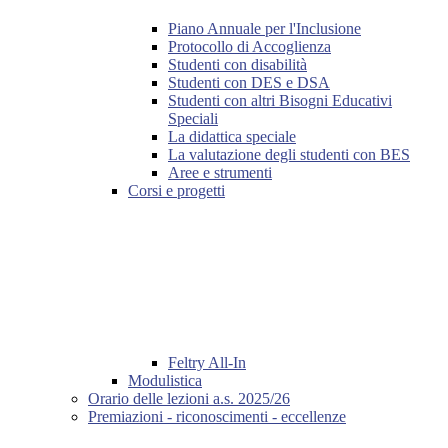
Piano Annuale per l'Inclusione
Protocollo di Accoglienza
Studenti con disabilità
Studenti con DES e DSA
Studenti con altri Bisogni Educativi
Speciali
La didattica speciale
La valutazione degli studenti con BES
Aree e strumenti
Corsi e progetti
Feltry All-In
Modulistica
Orario delle lezioni a.s. 2025/26
Premiazioni - riconoscimenti - eccellenze