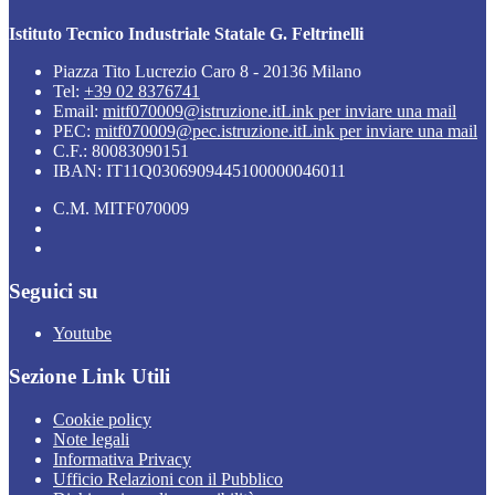
Istituto Tecnico Industriale Statale G. Feltrinelli
Piazza Tito Lucrezio Caro 8 - 20136 Milano
Tel:
+39 02 8376741
Email:
mitf070009@istruzione.it
Link per inviare una mail
PEC:
mitf070009@pec.istruzione.it
Link per inviare una mail
C.F.: 80083090151
IBAN: IT11Q0306909445100000046011
C.M. MITF070009
Seguici su
Youtube
Sezione Link Utili
Cookie policy
Note legali
Informativa Privacy
Ufficio Relazioni con il Pubblico