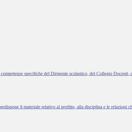
 le competenze specifiche del Dirigente scolastico, del Collegio Docenti,
redispone il materiale relativo al profitto, alla disciplina e le relazioni 