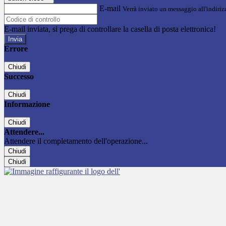
E-mail
Verrà inviato un messaggio all'indirizz
E-mail inviata, si prega di controllare la casella di posta elettronica!
Errore
Chiudi
Successo
Chiudi
Informazione
Chiudi
Attendere...
Attendere il completamento dell'operazione...
Chiudi
Chiudi