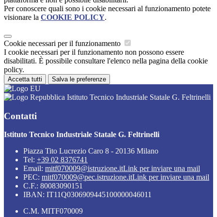
Per conoscere quali sono i cookie necessari al funzionamento potete
visionare la
COOKIE POLICY
.
Cookie necessari per il funzionamento
I cookie necessari per il funzionamento non possono essere
disabilitati. È possibile consultare l'elenco nella pagina della cookie
policy.
Accetta tutti
Salva le preferenze
Istituto Tecnico Industriale Statale G. Feltrinelli
Contatti
Istituto Tecnico Industriale Statale G. Feltrinelli
Piazza Tito Lucrezio Caro 8 - 20136 Milano
Tel:
+39 02 8376741
Email:
mitf070009@istruzione.it
Link per inviare una mail
PEC:
mitf070009@pec.istruzione.it
Link per inviare una mail
C.F.: 80083090151
IBAN: IT11Q0306909445100000046011
C.M. MITF070009