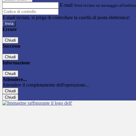
E-mail
Verrà inviato un messaggio all'indirizz
E-mail inviata, si prega di controllare la casella di posta elettronica!
Errore
Chiudi
Successo
Chiudi
Informazione
Chiudi
Attendere...
Attendere il completamento dell'operazione...
Chiudi
Chiudi