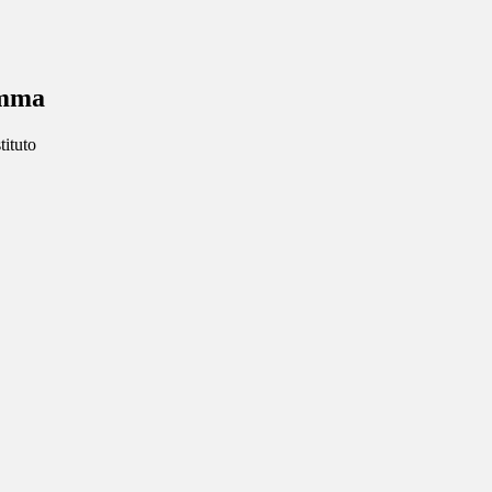
amma
tituto