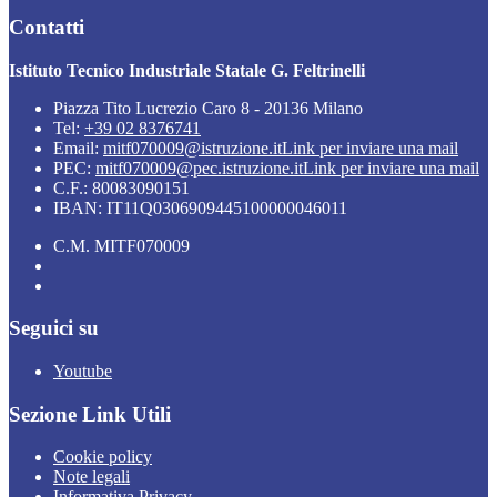
Contatti
Istituto Tecnico Industriale Statale G. Feltrinelli
Piazza Tito Lucrezio Caro 8 - 20136 Milano
Tel:
+39 02 8376741
Email:
mitf070009@istruzione.it
Link per inviare una mail
PEC:
mitf070009@pec.istruzione.it
Link per inviare una mail
C.F.: 80083090151
IBAN: IT11Q0306909445100000046011
C.M. MITF070009
Seguici su
Youtube
Sezione Link Utili
Cookie policy
Note legali
Informativa Privacy