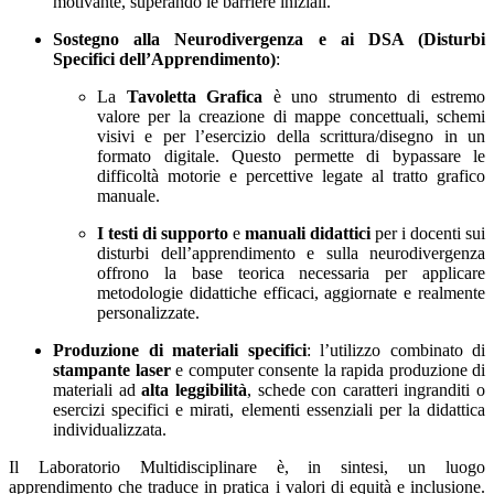
motivante, superando le barriere iniziali.
Sostegno alla Neurodivergenza e ai DSA (Disturbi
Specifici dell’Apprendimento)
:
La
Tavoletta Grafica
è uno strumento di estremo
valore per la creazione di mappe concettuali, schemi
visivi e per l’esercizio della scrittura/disegno in un
formato digitale. Questo permette di bypassare le
difficoltà motorie e percettive legate al tratto grafico
manuale.
I
testi di supporto
e
manuali didattici
per i docenti sui
disturbi dell’apprendimento e sulla neurodivergenza
offrono la base teorica necessaria per applicare
metodologie didattiche efficaci, aggiornate e realmente
personalizzate.
Produzione di materiali specifici
:
l’utilizzo combinato di
stampante laser
e computer consente la rapida produzione di
materiali ad
alta leggibilità
, schede con caratteri ingranditi o
esercizi specifici e mirati, elementi essenziali per la didattica
individualizzata.
Il Laboratorio Multidisciplinare è, in sintesi, un luogo
apprendimento che traduce in pratica i valori di equità e inclusione.