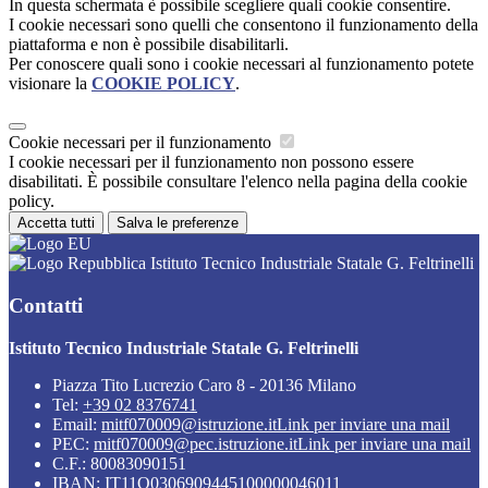
In questa schermata è possibile scegliere quali cookie consentire.
I cookie necessari sono quelli che consentono il funzionamento della
piattaforma e non è possibile disabilitarli.
Per conoscere quali sono i cookie necessari al funzionamento potete
visionare la
COOKIE POLICY
.
Cookie necessari per il funzionamento
I cookie necessari per il funzionamento non possono essere
disabilitati. È possibile consultare l'elenco nella pagina della cookie
policy.
Accetta tutti
Salva le preferenze
Istituto Tecnico Industriale Statale G. Feltrinelli
Contatti
Istituto Tecnico Industriale Statale G. Feltrinelli
Piazza Tito Lucrezio Caro 8 - 20136 Milano
Tel:
+39 02 8376741
Email:
mitf070009@istruzione.it
Link per inviare una mail
PEC:
mitf070009@pec.istruzione.it
Link per inviare una mail
C.F.: 80083090151
IBAN: IT11Q0306909445100000046011