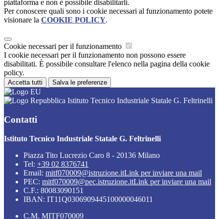
piattaforma e non è possibile disabilitarli.
Per conoscere quali sono i cookie necessari al funzionamento potete
visionare la
COOKIE POLICY
.
Cookie necessari per il funzionamento
I cookie necessari per il funzionamento non possono essere
disabilitati. È possibile consultare l'elenco nella pagina della cookie
policy.
Accetta tutti
Salva le preferenze
Istituto Tecnico Industriale Statale G. Feltrinelli
Contatti
Istituto Tecnico Industriale Statale G. Feltrinelli
Piazza Tito Lucrezio Caro 8 - 20136 Milano
Tel:
+39 02 8376741
Email:
mitf070009@istruzione.it
Link per inviare una mail
PEC:
mitf070009@pec.istruzione.it
Link per inviare una mail
C.F.: 80083090151
IBAN: IT11Q0306909445100000046011
C.M. MITF070009