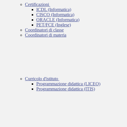
Certificazioni
ICDL (Informatica)
CISCO (Informatica)
ORACLE (Informatica)
PET/FCE (Inglese)
Coordinatori di classe
Coordinatori di materia
Curricolo d'istituto
Programmazione didattica (LICEO)
Programmazione didattica (ITIS)