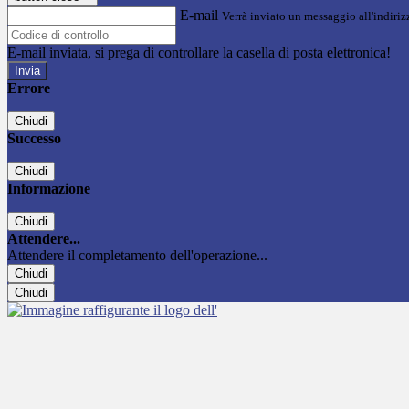
E-mail
Verrà inviato un messaggio all'indirizz
E-mail inviata, si prega di controllare la casella di posta elettronica!
Errore
Chiudi
Successo
Chiudi
Informazione
Chiudi
Attendere...
Attendere il completamento dell'operazione...
Chiudi
Chiudi