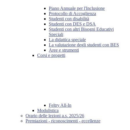
Piano Annuale per l'Inclusione
Protocollo di Accoglienza
Studenti con disabilità
Studenti con DES e DSA
Studenti con altri Bisogni Educativi
Speciali
La didattica speciale
La valutazione degli studenti con BES
Aree e strumenti
Corsi e progetti
Feltry All-In
Modulistica
Orario delle lezioni a.s. 2025/26
Premiazioni - riconoscimenti - eccellenze