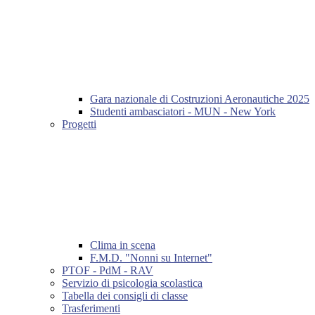
Gara nazionale di Costruzioni Aeronautiche 2025
Studenti ambasciatori - MUN - New York
Progetti
Clima in scena
F.M.D. "Nonni su Internet"
PTOF - PdM - RAV
Servizio di psicologia scolastica
Tabella dei consigli di classe
Trasferimenti