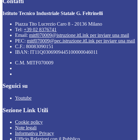
Contatti
Istituto Tecnico Industriale Statale G. Feltrinelli
Piazza Tito Lucrezio Caro 8 - 20136 Milano
Tel:
+39 02 8376741
Email:
mitf070009@istruzione.it
Link per inviare una mail
PEC:
mitf070009@pec.istruzione.it
Link per inviare una mail
C.F.: 80083090151
IBAN: IT11Q0306909445100000046011
C.M. MITF070009
Seguici su
Youtube
Sezione Link Utili
Cookie policy
Note legali
Informativa Privacy
Ufficio Relazioni con il Pubblico