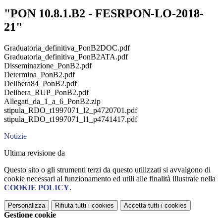
"PON 10.8.1.B2 - FESRPON-LO-2018-
21"
Graduatoria_definitiva_PonB2DOC.pdf
Graduatoria_definitiva_PonB2ATA.pdf
Disseminazione_PonB2.pdf
Determina_PonB2.pdf
Delibera84_PonB2.pdf
Delibera_RUP_PonB2.pdf
Allegati_da_1_a_6_PonB2.zip
stipula_RDO_t1997071_l2_p4720701.pdf
stipula_RDO_t1997071_l1_p4741417.pdf
Notizie
Ultima revisione da
Questo sito o gli strumenti terzi da questo utilizzati si avvalgono di
cookie necessari al funzionamento ed utili alle finalità illustrate nella
COOKIE POLICY
.
Personalizza
Rifiuta tutti
i cookies
Accetta tutti
i cookies
Gestione cookie