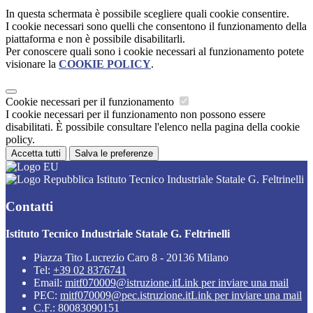
In questa schermata è possibile scegliere quali cookie consentire.
I cookie necessari sono quelli che consentono il funzionamento della
piattaforma e non è possibile disabilitarli.
Per conoscere quali sono i cookie necessari al funzionamento potete
visionare la
COOKIE POLICY
.
Cookie necessari per il funzionamento
I cookie necessari per il funzionamento non possono essere
disabilitati. È possibile consultare l'elenco nella pagina della cookie
policy.
Accetta tutti
Salva le preferenze
Istituto Tecnico Industriale Statale G. Feltrinelli
Contatti
Istituto Tecnico Industriale Statale G. Feltrinelli
Piazza Tito Lucrezio Caro 8 - 20136 Milano
Tel:
+39 02 8376741
Email:
mitf070009@istruzione.it
Link per inviare una mail
PEC:
mitf070009@pec.istruzione.it
Link per inviare una mail
C.F.: 80083090151