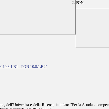
PON
0.8.1.B1 - PON 10.8.1.B2"
e, dell’Università e della Ricerca, intitolato "Per la Scuola - compet