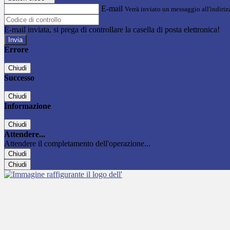
E-mail
Verrà inviato un messaggio all'indirizz
E-mail inviata, si prega di controllare la casella di posta elettronica!
Errore
Chiudi
Successo
Chiudi
Informazione
Chiudi
Attendere...
Attendere il completamento dell'operazione...
Chiudi
Chiudi