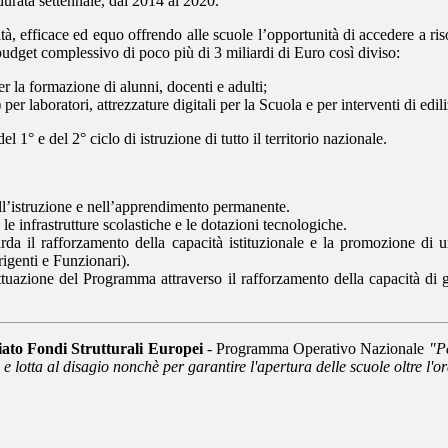
 durata settennale, dal 2014 al 2020.
tà, efficace ed equo offrendo alle scuole l’opportunità di accedere a ris
udget complessivo di poco più di 3 miliardi di Euro così diviso:
er la formazione di alunni, docenti e adulti;
) per laboratori, attrezzature digitali per la Scuola e per interventi di edili
l 1° e del 2° ciclo di istruzione di tutto il territorio nazionale.
ell’istruzione e nell’apprendimento permanente.
 le infrastrutture scolastiche e le dotazioni tecnologiche.
arda il rafforzamento della capacità istituzionale e la promozione d
igenti e Funzionari).
attuazione del Programma attraverso il rafforzamento della capacità di 
iato Fondi Strutturali Europei
- Programma Operativo Nazionale
"P
 e lotta al disagio nonchè per garantire l'apertura delle scuole oltre l'or