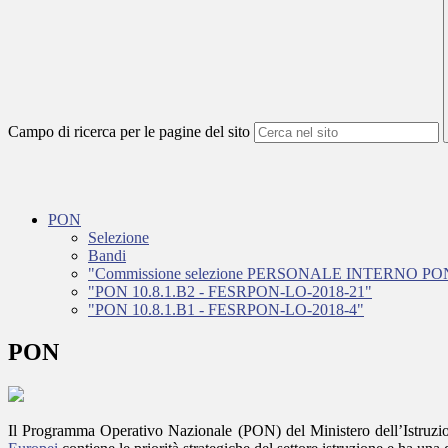
Campo di ricerca per le pagine del sito
PON
Selezione
Bandi
"Commissione selezione PERSONALE INTERNO PON 1
"PON 10.8.1.B2 - FESRPON-LO-2018-21"
"PON 10.8.1.B1 - FESRPON-LO-2018-4"
PON
Il Programma Operativo Nazionale (PON) del Ministero dell’Istruzion