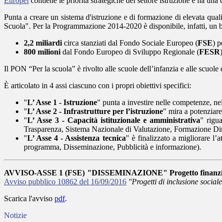
Europei
contiene le priorità strategiche del settore istruzione e ha una
Punta a creare un sistema d'istruzione e di formazione di elevata quali
Scuola". Per la Programmazione 2014-2020 è disponibile, infatti, un b
2,2 miliardi
circa stanziati dal Fondo Sociale Europeo (
FSE
) p
800 milioni
dal Fondo Europeo di Sviluppo Regionale (
FESR
Il PON “Per la scuola” è rivolto alle scuole dell’infanzia e alle scuole de
È articolato in 4 assi ciascuno con i propri obiettivi specifici:
"
L’ Asse 1 - Istruzione
" punta a investire nelle competenze, n
"
L’ Asse 2 - Infrastrutture per l’istruzione
" mira a potenziare
"
L’ Asse 3 - Capacità istituzionale e amministrativa
" rigu
Trasparenza, Sistema Nazionale di Valutazione, Formazione Dir
"
L’ Asse 4 - Assistenza tecnica
" è finalizzato a migliorare l’
programma, Disseminazione, Pubblicità e informazione).
AVVISO-ASSE 1 (FSE) "DISSEMINAZIONE"
Progetto finanz
Avviso pubblico 10862 del 16/09/2016
"Progetti di inclusione sociale
Scarica l'avviso
pdf
.
Notizie