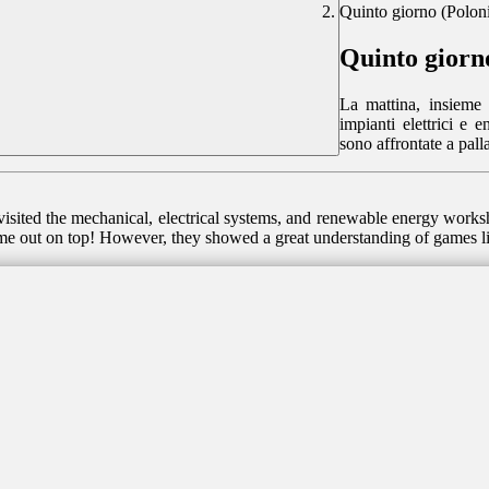
Quinto giorno (Polon
Quinto giorn
La mattina, insieme 
impianti elettrici e 
sono affrontate a pall
isited the mechanical, electrical systems, and renewable energy worksh
come out on top! However, they showed a great understanding of games li