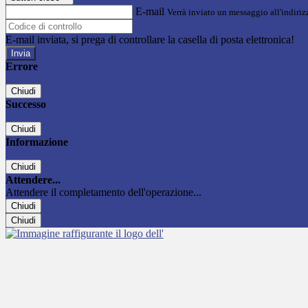
E-mail
Verrà inviato un messaggio all'indirizz
E-mail inviata, si prega di controllare la casella di posta elettronica!
Errore
Chiudi
Successo
Chiudi
Informazione
Chiudi
Attendere...
Attendere il completamento dell'operazione...
Chiudi
Chiudi