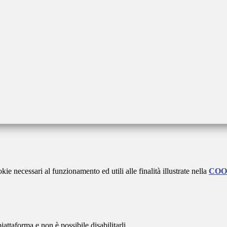
kie necessari al funzionamento ed utili alle finalità illustrate nella
COO
attaforma e non è possibile disabilitarli.