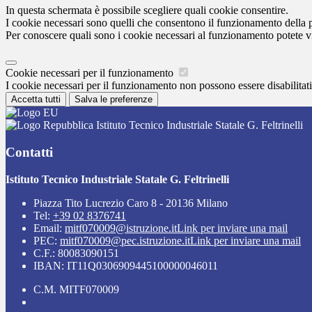
In questa schermata è possibile scegliere quali cookie consentire.
I cookie necessari sono quelli che consentono il funzionamento della pi
Per conoscere quali sono i cookie necessari al funzionamento potete v
Cookie necessari per il funzionamento
I cookie necessari per il funzionamento non possono essere disabilitati.
Accetta tutti
Salva le preferenze
Istituto Tecnico Industriale Statale G. Feltrinelli
Contatti
Istituto Tecnico Industriale Statale G. Feltrinelli
Piazza Tito Lucrezio Caro 8 - 20136 Milano
Tel:
+39 02 8376741
Email:
mitf070009@istruzione.it
Link per inviare una mail
PEC:
mitf070009@pec.istruzione.it
Link per inviare una mail
C.F.: 80083090151
IBAN: IT11Q0306909445100000046011
C.M. MITF070009