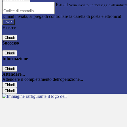
E-mail
Verrà inviato un messaggio all'indirizz
E-mail inviata, si prega di controllare la casella di posta elettronica!
Errore
Chiudi
Successo
Chiudi
Informazione
Chiudi
Attendere...
Attendere il completamento dell'operazione...
Chiudi
Chiudi