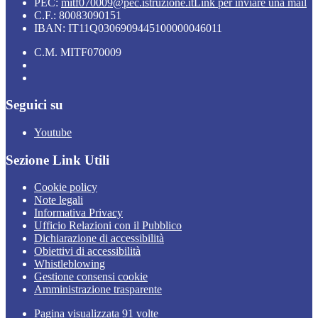
PEC:
mitf070009@pec.istruzione.it
Link per inviare una mail
C.F.: 80083090151
IBAN: IT11Q0306909445100000046011
C.M. MITF070009
Seguici su
Youtube
Sezione Link Utili
Cookie policy
Note legali
Informativa Privacy
Ufficio Relazioni con il Pubblico
Dichiarazione di accessibilità
Obiettivi di accessibilità
Whistleblowing
Gestione consensi cookie
Amministrazione trasparente
Pagina visualizzata
91
volte