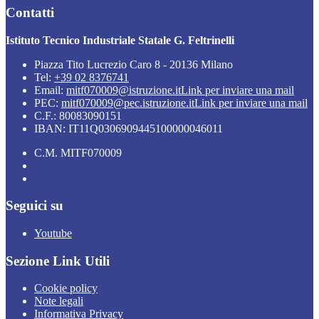
Contatti
Istituto Tecnico Industriale Statale G. Feltrinelli
Piazza Tito Lucrezio Caro 8 - 20136 Milano
Tel:
+39 02 8376741
Email:
mitf070009@istruzione.it
Link per inviare una mail
PEC:
mitf070009@pec.istruzione.it
Link per inviare una mail
C.F.: 80083090151
IBAN: IT11Q0306909445100000046011
C.M. MITF070009
Seguici su
Youtube
Sezione Link Utili
Cookie policy
Note legali
Informativa Privacy