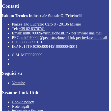
Contatti
Istituto Tecnico Industriale Statale G. Feltrinelli
Piazza Tito Lucrezio Caro 8 - 20136 Milano
Tel:
+39 02 8376741
Email:
mitf070009@istruzione.it
Link per inviare una mail
PEC:
mitf070009@pec.istruzione.it
Link per inviare una mail
C.F.: 80083090151
IBAN: IT11Q0306909445100000046011
C.M. MITF070009
Seguici su
Youtube
Sezione Link Utili
Cookie policy
Note legali
Informativa Privacy