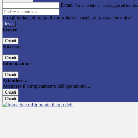
E-mail
Verrà inviato un messaggio all'indirizz
E-mail inviata, si prega di controllare la casella di posta elettronica!
Errore
Chiudi
Successo
Chiudi
Informazione
Chiudi
Attendere...
Attendere il completamento dell'operazione...
Chiudi
Chiudi