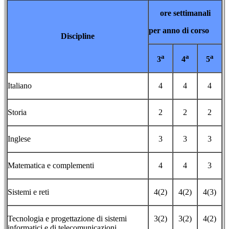
ore settimanali
per anno di corso
Discipline
a
a
a
3
4
5
Italiano
4
4
4
Storia
2
2
2
Inglese
3
3
3
Matematica e complementi
4
4
3
Sistemi e reti
4(2)
4(2)
4(3)
Tecnologia e progettazione di sistemi
3(2)
3(2)
4(2)
informatici e di telecomunicazioni