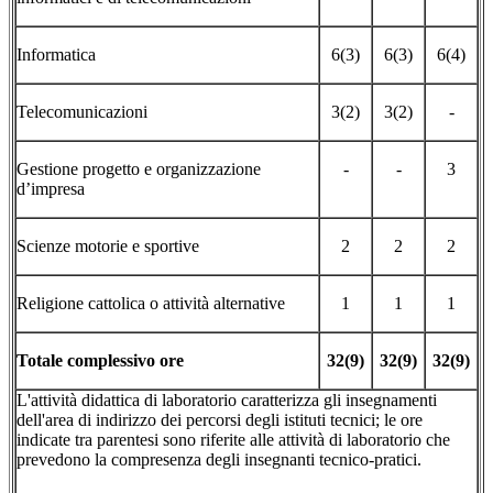
Informatica
6(3)
6(3)
6(4)
Telecomunicazioni
3(2)
3(2)
-
Gestione progetto e organizzazione
-
-
3
d’impresa
Scienze motorie e sportive
2
2
2
Religione cattolica o attività alternative
1
1
1
Totale complessivo ore
32(9)
32(9)
32(9)
L'attività didattica di laboratorio caratterizza gli insegnamenti
dell'area di indirizzo dei percorsi degli istituti tecnici; le ore
indicate tra parentesi sono riferite alle attività di laboratorio che
prevedono la compresenza degli insegnanti tecnico-pratici.