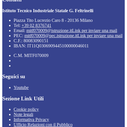
Istituto Tecnico Industriale Statale G. Feltrinelli
Piazza Tito Lucrezio Caro 8 - 20136 Milano
Tel:
+39 02 8376741
Email:
mitf070009@istruzione.it
Link per inviare una mail
PEC:
mitf070009@pec.istruzione.it
Link per inviare una mail
C.F.: 80083090151
IBAN: IT11Q0306909445100000046011
C.M. MITF070009
Seguici su
Youtube
Sezione Link Utili
Cookie policy
Note legali
Informativa Privacy
Ufficio Relazioni con il Pubblico