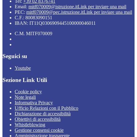
Tel:
+39 02 8376741
Email:
mitf070009@istruzione.it
Link per inviare una mail
PEC:
mitf070009@pec.istruzione.it
Link per inviare una mail
C.F.: 80083090151
IBAN: IT11Q0306909445100000046011
C.M. MITF070009
Seguici su
Youtube
Sezione Link Utili
Cookie policy
Note legali
Informativa Privacy
Ufficio Relazioni con il Pubblico
Dichiarazione di accessibilità
Obiettivi di accessibilità
Whistleblowing
Gestione consensi cookie
Amministrazione trasparente