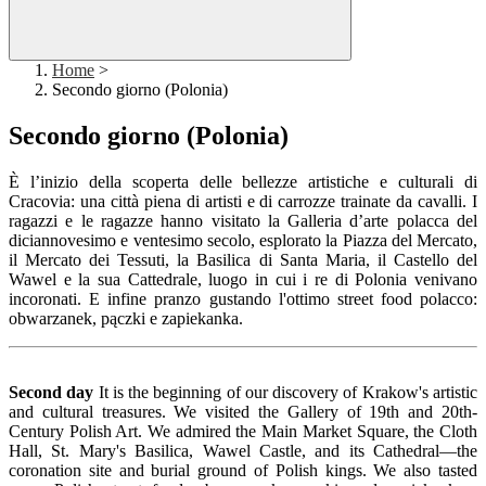
Home
>
Secondo giorno (Polonia)
Secondo giorno (Polonia)
È l’inizio della scoperta delle bellezze artistiche e culturali di
Cracovia: una città piena di artisti e di carrozze trainate da cavalli. I
ragazzi e le ragazze hanno visitato
la Galleria d’arte polacca del
diciannovesimo e ventesimo secolo, esplorato la Piazza del Mercato,
il Mercato dei Tessuti, la Basilica di Santa Maria, il Castello del
Wawel e la sua Cattedrale, luogo in cui i re di Polonia venivano
incoronati. E infine pranzo gustando l'ottimo
street food polacco:
obwarzanek, pączki e zapiekanka.
Second day
It is the beginning of our discovery of Krakow's artistic
and cultural treasures. We visited the Gallery of 19th and 20th-
Century Polish Art. We admired the Main Market Square, the Cloth
Hall, St. Mary's Basilica, Wawel Castle, and its Cathedral—the
coronation site and burial ground of Polish kings. We also tasted