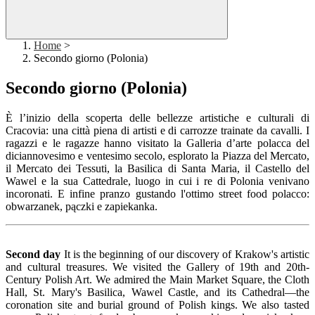
Home
>
Secondo giorno (Polonia)
Secondo giorno (Polonia)
È l’inizio della scoperta delle bellezze artistiche e culturali di
Cracovia: una città piena di artisti e di carrozze trainate da cavalli. I
ragazzi e le ragazze hanno visitato
la Galleria d’arte polacca del
diciannovesimo e ventesimo secolo, esplorato la Piazza del Mercato,
il Mercato dei Tessuti, la Basilica di Santa Maria, il Castello del
Wawel e la sua Cattedrale, luogo in cui i re di Polonia venivano
incoronati. E infine pranzo gustando l'ottimo
street food polacco:
obwarzanek, pączki e zapiekanka.
Second day
It is the beginning of our discovery of Krakow's artistic
and cultural treasures. We visited the Gallery of 19th and 20th-
Century Polish Art. We admired the Main Market Square, the Cloth
Hall, St. Mary's Basilica, Wawel Castle, and its Cathedral—the
coronation site and burial ground of Polish kings. We also tasted