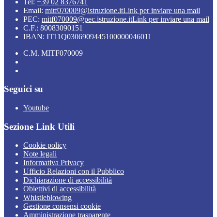
Tel:
+39 02 8376741
Email:
mitf070009@istruzione.it
Link per inviare una mail
PEC:
mitf070009@pec.istruzione.it
Link per inviare una mail
C.F.: 80083090151
IBAN: IT11Q0306909445100000046011
C.M. MITF070009
Seguici su
Youtube
Sezione Link Utili
Cookie policy
Note legali
Informativa Privacy
Ufficio Relazioni con il Pubblico
Dichiarazione di accessibilità
Obiettivi di accessibilità
Whistleblowing
Gestione consensi cookie
Amministrazione trasparente