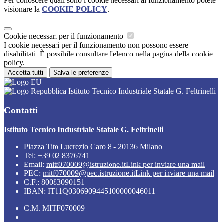
Per conoscere quali sono i cookie necessari al funzionamento potete
visionare la
COOKIE POLICY
.
Cookie necessari per il funzionamento
I cookie necessari per il funzionamento non possono essere
disabilitati. È possibile consultare l'elenco nella pagina della cookie
policy.
Accetta tutti
Salva le preferenze
Istituto Tecnico Industriale Statale G. Feltrinelli
Contatti
Istituto Tecnico Industriale Statale G. Feltrinelli
Piazza Tito Lucrezio Caro 8 - 20136 Milano
Tel:
+39 02 8376741
Email:
mitf070009@istruzione.it
Link per inviare una mail
PEC:
mitf070009@pec.istruzione.it
Link per inviare una mail
C.F.: 80083090151
IBAN: IT11Q0306909445100000046011
C.M. MITF070009