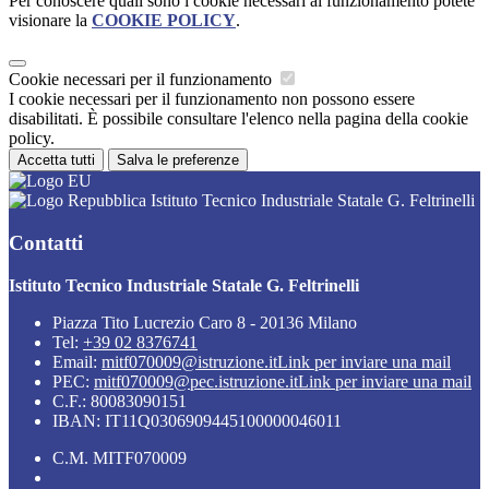
Per conoscere quali sono i cookie necessari al funzionamento potete
visionare la
COOKIE POLICY
.
Cookie necessari per il funzionamento
I cookie necessari per il funzionamento non possono essere
disabilitati. È possibile consultare l'elenco nella pagina della cookie
policy.
Accetta tutti
Salva le preferenze
Istituto Tecnico Industriale Statale G. Feltrinelli
Contatti
Istituto Tecnico Industriale Statale G. Feltrinelli
Piazza Tito Lucrezio Caro 8 - 20136 Milano
Tel:
+39 02 8376741
Email:
mitf070009@istruzione.it
Link per inviare una mail
PEC:
mitf070009@pec.istruzione.it
Link per inviare una mail
C.F.: 80083090151
IBAN: IT11Q0306909445100000046011
C.M. MITF070009