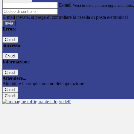
E-mail
Verrà inviato un messaggio all'indirizz
E-mail inviata, si prega di controllare la casella di posta elettronica!
Errore
Chiudi
Successo
Chiudi
Informazione
Chiudi
Attendere...
Attendere il completamento dell'operazione...
Chiudi
Chiudi