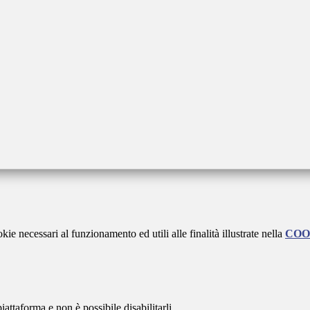
kie necessari al funzionamento ed utili alle finalità illustrate nella
COO
attaforma e non è possibile disabilitarli.