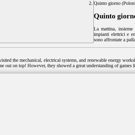
Quinto giorno (Polon
Quinto giorn
La mattina, insieme 
impianti elettrici e 
sono affrontate a pall
isited the mechanical, electrical systems, and renewable energy worksh
come out on top! However, they showed a great understanding of games li