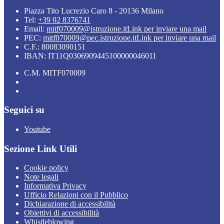
Piazza Tito Lucrezio Caro 8 - 20136 Milano
Tel:
+39 02 8376741
Email:
mitf070009@istruzione.it
Link per inviare una mail
PEC:
mitf070009@pec.istruzione.it
Link per inviare una mail
C.F.: 80083090151
IBAN: IT11Q0306909445100000046011
C.M. MITF070009
Seguici su
Youtube
Sezione Link Utili
Cookie policy
Note legali
Informativa Privacy
Ufficio Relazioni con il Pubblico
Dichiarazione di accessibilità
Obiettivi di accessibilità
Whistleblowing