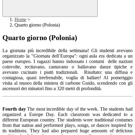
Home
>
Quarto giorno (Polonia)
Quarto giorno (Polonia)
La giornata più incredibile della settimana! Gli studenti avevano
organizzato la "Giornata dell’Europa": o
gni aula era dedicata a un
paese europeo. I ragazzi hanno indossato i costumi delle nazioni
coinvolte, recitavano, cantavano o ballavano danze tipiche e
avevano cucinato i piatti tradizionali.
Risultato: una diffusa e
contagiosa, quasi irrefrenabile, voglia di ballare! Al pomeriggio
visita al museo della miniera di carbone Guido, scendendo con gli
ascensori dei minatori fino a 320 metri di profondità.
Fourth day
The most incredible day of the week. The students had
organized a Europe Day. Each classroom was dedicated to a
different European country. The students wore traditional costumes
from that nation and performed plays, songs, or dances inspired by
its traditions. They had also prepared huge amounts of delicious