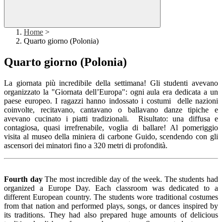
Home
>
Quarto giorno (Polonia)
Quarto giorno (Polonia)
La giornata più incredibile della settimana! Gli studenti avevano
organizzato la "Giornata dell’Europa": o
gni aula era dedicata a un
paese europeo. I ragazzi hanno indossato i costumi delle nazioni
coinvolte, recitavano, cantavano o ballavano danze tipiche e
avevano cucinato i piatti tradizionali.
Risultato: una diffusa e
contagiosa, quasi irrefrenabile, voglia di ballare! Al pomeriggio
visita al museo della miniera di carbone Guido, scendendo con gli
ascensori dei minatori fino a 320 metri di profondità.
Fourth day
The most incredible day of the week. The students had
organized a Europe Day. Each classroom was dedicated to a
different European country. The students wore traditional costumes
from that nation and performed plays, songs, or dances inspired by
its traditions. They had also prepared huge amounts of delicious