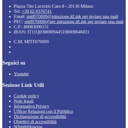
Piazza Tito Lucrezio Caro 8 - 20136 Milano
Tel:
+39 02 8376741
Email:
mitf070009@istruzione.it
Link per inviare una mail
PEC:
mitf070009@pec.istruzione.it
Link per inviare una mail
C.F.: 80083090151
IBAN: IT11Q0306909445100000046011
C.M. MITF070009
Seguici su
Youtube
Sezione Link Utili
Cookie policy
Note legali
Informativa Privacy
Ufficio Relazioni con il Pubblico
Dichiarazione di accessibilità
Obiettivi di accessibilità
Whistleblowing