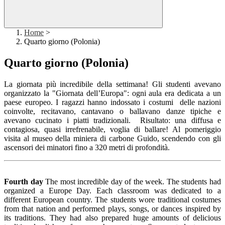
Home
>
Quarto giorno (Polonia)
Quarto giorno (Polonia)
La giornata più incredibile della settimana! Gli studenti avevano
organizzato la "Giornata dell’Europa": o
gni aula era dedicata a un
paese europeo. I ragazzi hanno indossato i costumi delle nazioni
coinvolte, recitavano, cantavano o ballavano danze tipiche e
avevano cucinato i piatti tradizionali.
Risultato: una diffusa e
contagiosa, quasi irrefrenabile, voglia di ballare! Al pomeriggio
visita al museo della miniera di carbone Guido, scendendo con gli
ascensori dei minatori fino a 320 metri di profondità.
Fourth day
The most incredible day of the week. The students had
organized a Europe Day. Each classroom was dedicated to a
different European country. The students wore traditional costumes
from that nation and performed plays, songs, or dances inspired by
its traditions. They had also prepared huge amounts of delicious