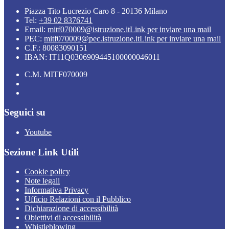
Piazza Tito Lucrezio Caro 8 - 20136 Milano
Tel:
+39 02 8376741
Email:
mitf070009@istruzione.it
Link per inviare una mail
PEC:
mitf070009@pec.istruzione.it
Link per inviare una mail
C.F.: 80083090151
IBAN: IT11Q0306909445100000046011
C.M. MITF070009
Seguici su
Youtube
Sezione Link Utili
Cookie policy
Note legali
Informativa Privacy
Ufficio Relazioni con il Pubblico
Dichiarazione di accessibilità
Obiettivi di accessibilità
Whistleblowing