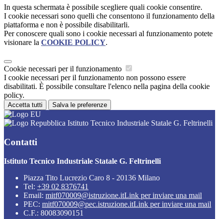
In questa schermata è possibile scegliere quali cookie consentire.
I cookie necessari sono quelli che consentono il funzionamento della
piattaforma e non è possibile disabilitarli.
Per conoscere quali sono i cookie necessari al funzionamento potete
visionare la
COOKIE POLICY
.
Cookie necessari per il funzionamento
I cookie necessari per il funzionamento non possono essere
disabilitati. È possibile consultare l'elenco nella pagina della cookie
policy.
Accetta tutti
Salva le preferenze
Istituto Tecnico Industriale Statale G. Feltrinelli
Contatti
Istituto Tecnico Industriale Statale G. Feltrinelli
Piazza Tito Lucrezio Caro 8 - 20136 Milano
Tel:
+39 02 8376741
Email:
mitf070009@istruzione.it
Link per inviare una mail
PEC:
mitf070009@pec.istruzione.it
Link per inviare una mail
C.F.: 80083090151