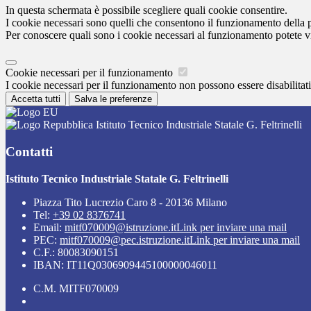
In questa schermata è possibile scegliere quali cookie consentire.
I cookie necessari sono quelli che consentono il funzionamento della pi
Per conoscere quali sono i cookie necessari al funzionamento potete v
Cookie necessari per il funzionamento
I cookie necessari per il funzionamento non possono essere disabilitati.
Accetta tutti
Salva le preferenze
Istituto Tecnico Industriale Statale G. Feltrinelli
Contatti
Istituto Tecnico Industriale Statale G. Feltrinelli
Piazza Tito Lucrezio Caro 8 - 20136 Milano
Tel:
+39 02 8376741
Email:
mitf070009@istruzione.it
Link per inviare una mail
PEC:
mitf070009@pec.istruzione.it
Link per inviare una mail
C.F.: 80083090151
IBAN: IT11Q0306909445100000046011
C.M. MITF070009