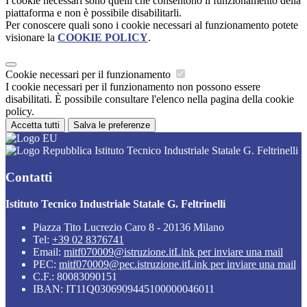
I cookie necessari sono quelli che consentono il funzionamento della
piattaforma e non è possibile disabilitarli.
Per conoscere quali sono i cookie necessari al funzionamento potete
visionare la
COOKIE POLICY
.
Cookie necessari per il funzionamento
I cookie necessari per il funzionamento non possono essere
disabilitati. È possibile consultare l'elenco nella pagina della cookie
policy.
Accetta tutti
Salva le preferenze
Istituto Tecnico Industriale Statale G. Feltrinelli
Contatti
Istituto Tecnico Industriale Statale G. Feltrinelli
Piazza Tito Lucrezio Caro 8 - 20136 Milano
Tel:
+39 02 8376741
Email:
mitf070009@istruzione.it
Link per inviare una mail
PEC:
mitf070009@pec.istruzione.it
Link per inviare una mail
C.F.: 80083090151
IBAN: IT11Q0306909445100000046011