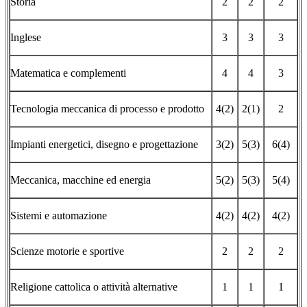
Storia
2
2
2
Inglese
3
3
3
Matematica e complementi
4
4
3
Tecnologia meccanica di processo e prodotto
4(2)
2(1)
2
Impianti energetici, disegno e progettazione
3(2)
5(3)
6(4)
Meccanica, macchine ed energia
5(2)
5(3)
5(4)
Sistemi e automazione
4(2)
4(2)
4(2)
Scienze motorie e sportive
2
2
2
Religione cattolica o attività alternative
1
1
1