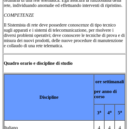
ordinaria di una rete telematica. Egli assicura la funzionalità della
rete, individuando anomalie ed effettuando interventi di ripristino.
COMPETENZE
Il Sistemista di rete deve possedere conoscenze di tipo tecnico
sugli apparati e i sistemi di telecomunicazione, per risolvere i
diversi problemi operativi; deve conoscere le tecniche di prova e di
misura dei nuovi prodotti, delle nuove procedure di manutenzione
e collaudo di una rete telematica.
Quadro orario e discipline di studio
ore settimanali
per anno di
corso
Discipline
a
a
a
3
4
5
Italiano
4
4
4