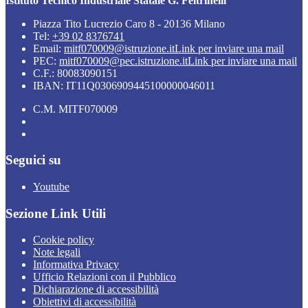
Istituto Tecnico Industriale Statale G. Feltrinelli
Piazza Tito Lucrezio Caro 8 - 20136 Milano
Tel:
+39 02 8376741
Email:
mitf070009@istruzione.it
Link per inviare una mail
PEC:
mitf070009@pec.istruzione.it
Link per inviare una mail
C.F.: 80083090151
IBAN: IT11Q0306909445100000046011
C.M. MITF070009
Seguici su
Youtube
Sezione Link Utili
Cookie policy
Note legali
Informativa Privacy
Ufficio Relazioni con il Pubblico
Dichiarazione di accessibilità
Obiettivi di accessibilità