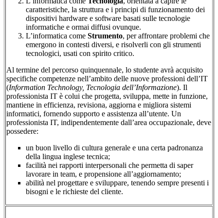
L’informatica come
Tecnologia
, orientata a capire le
caratteristiche, la struttura e i principi di funzionamento dei
dispositivi hardware e software basati sulle tecnologie
informatiche e ormai diffusi ovunque.
L’informatica come
Strumento
, per affrontare problemi che
emergono in contesti diversi, e risolverli con gli strumenti
tecnologici, usati con spirito critico.
Al termine del percorso quinquennale, lo studente avrà acquisito
specifiche competenze nell’ambito delle nuove professioni dell’IT
(
Information Technology, Tecnologia dell’Informazione
). Il
professionista IT è colui che progetta, sviluppa, mette in funzione,
mantiene in efficienza, revisiona, aggiorna e migliora sistemi
informatici, fornendo supporto e assistenza all’utente. Un
professionista IT, indipendentemente dall’area occupazionale, deve
possedere:
un buon livello di cultura generale e una certa padronanza
della lingua inglese tecnica;
facilità nei rapporti interpersonali che permetta di saper
lavorare in team, e propensione all’aggiornamento;
abilità nel progettare e sviluppare, tenendo sempre presenti i
bisogni e le richieste del cliente.