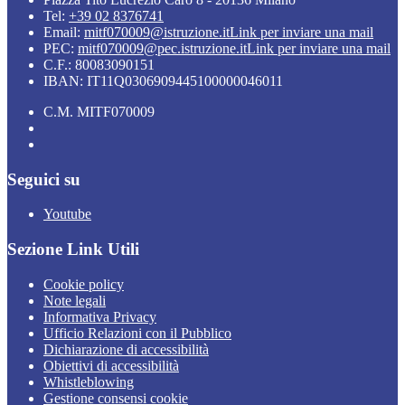
Tel:
+39 02 8376741
Email:
mitf070009@istruzione.it
Link per inviare una mail
PEC:
mitf070009@pec.istruzione.it
Link per inviare una mail
C.F.: 80083090151
IBAN: IT11Q0306909445100000046011
C.M. MITF070009
Seguici su
Youtube
Sezione Link Utili
Cookie policy
Note legali
Informativa Privacy
Ufficio Relazioni con il Pubblico
Dichiarazione di accessibilità
Obiettivi di accessibilità
Whistleblowing
Gestione consensi cookie