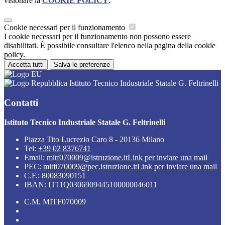
visionare la
COOKIE POLICY
.
Cookie necessari per il funzionamento
I cookie necessari per il funzionamento non possono essere
disabilitati. È possibile consultare l'elenco nella pagina della cookie
policy.
Accetta tutti
Salva le preferenze
Istituto Tecnico Industriale Statale G. Feltrinelli
Contatti
Istituto Tecnico Industriale Statale G. Feltrinelli
Piazza Tito Lucrezio Caro 8 - 20136 Milano
Tel:
+39 02 8376741
Email:
mitf070009@istruzione.it
Link per inviare una mail
PEC:
mitf070009@pec.istruzione.it
Link per inviare una mail
C.F.: 80083090151
IBAN: IT11Q0306909445100000046011
C.M. MITF070009