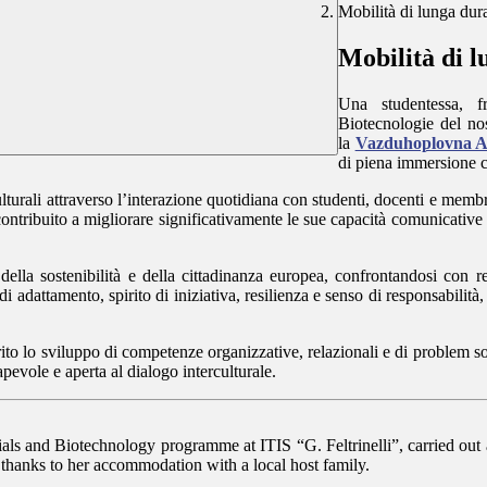
Mobilità di lunga dur
Mobilità di l
Una studentessa, f
Biotecnologie del nos
la
Vazduhoplovna Ak
di piena immersione cu
lturali attraverso l’interazione quotidiana con studenti, docenti e mem
contribuito a migliorare significativamente le sue capacità comunicative i
la sostenibilità e della cittadinanza europea, confrontandosi con rea
 adattamento, spirito di iniziativa, resilienza e senso di responsabilità
vorito lo sviluppo di competenze organizzative, relazionali e di problem s
evole e aperta al dialogo interculturale.
rials and Biotechnology programme at ITIS “G. Feltrinelli”, carried ou
 thanks to her accommodation with a local host family.