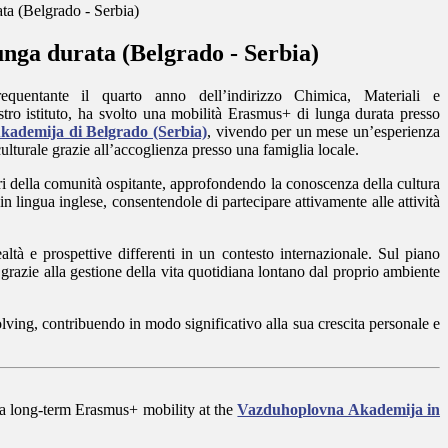
ata (Belgrado - Serbia)
unga durata (Belgrado - Serbia)
requentante il quarto anno dell’indirizzo Chimica, Materiali e
tro istituto, ha svolto una mobilità Erasmus+ di lunga durata presso
ademija di Belgrado (Serbia)
, vivendo per un mese un’esperienza
lturale grazie all’accoglienza presso una famiglia locale.
bri della comunità ospitante, approfondendo la conoscenza della cultura
n lingua inglese, consentendole di partecipare attivamente alle attività
ltà e prospettive differenti in un contesto internazionale. Sul piano
, grazie alla gestione della vita quotidiana lontano dal proprio ambiente
olving, contribuendo in modo significativo alla sua crescita personale e
t a long-term Erasmus+ mobility at the
Vazduhoplovna Akademija in