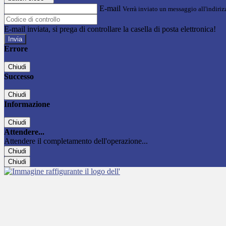
E-mail
Verrà inviato un messaggio all'indirizz
E-mail inviata, si prega di controllare la casella di posta elettronica!
Errore
Chiudi
Successo
Chiudi
Informazione
Chiudi
Attendere...
Attendere il completamento dell'operazione...
Chiudi
Chiudi