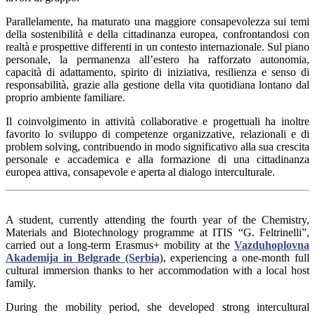
Parallelamente, ha maturato una maggiore consapevolezza sui temi
della sostenibilità e della cittadinanza europea, confrontandosi con
realtà e prospettive differenti in un contesto internazionale. Sul piano
personale, la permanenza all’estero ha rafforzato autonomia,
capacità di adattamento, spirito di iniziativa, resilienza e senso di
responsabilità, grazie alla gestione della vita quotidiana lontano dal
proprio ambiente familiare.
Il coinvolgimento in attività collaborative e progettuali ha inoltre
favorito lo sviluppo di competenze organizzative, relazionali e di
problem solving, contribuendo in modo significativo alla sua crescita
personale e accademica e alla formazione di una cittadinanza
europea attiva, consapevole e aperta al dialogo interculturale.
A student, currently attending the fourth year of the Chemistry,
Materials and Biotechnology programme at ITIS “G. Feltrinelli”,
carried out a long-term Erasmus+ mobility at the
Vazduhoplovna
Akademija in Belgrade (Serbia)
, experiencing a one-month full
cultural immersion thanks to her accommodation with a local host
family.
During the mobility period, she developed strong intercultural