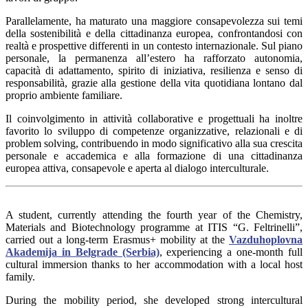
Parallelamente, ha maturato una maggiore consapevolezza sui temi
della sostenibilità e della cittadinanza europea, confrontandosi con
realtà e prospettive differenti in un contesto internazionale. Sul piano
personale, la permanenza all’estero ha rafforzato autonomia,
capacità di adattamento, spirito di iniziativa, resilienza e senso di
responsabilità, grazie alla gestione della vita quotidiana lontano dal
proprio ambiente familiare.
Il coinvolgimento in attività collaborative e progettuali ha inoltre
favorito lo sviluppo di competenze organizzative, relazionali e di
problem solving, contribuendo in modo significativo alla sua crescita
personale e accademica e alla formazione di una cittadinanza
europea attiva, consapevole e aperta al dialogo interculturale.
A student, currently attending the fourth year of the Chemistry,
Materials and Biotechnology programme at ITIS “G. Feltrinelli”,
carried out a long-term Erasmus+ mobility at the
Vazduhoplovna
Akademija in Belgrade (Serbia)
, experiencing a one-month full
cultural immersion thanks to her accommodation with a local host
family.
During the mobility period, she developed strong intercultural