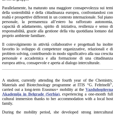
Parallelamente, ha maturato una maggiore consapevolezza sui temi
della sostenibilità e della cittadinanza europea, confrontandosi con
realtà e prospettive differenti in un contesto internazionale. Sul piano
personale, la permanenza all’estero ha rafforzato autonomia,
capacità di adattamento, spirito di iniziativa, resilienza e senso di
responsabilità, grazie alla gestione della vita quotidiana lontano dal
proprio ambiente familiare.
Il coinvolgimento in attività collaborative e progettuali ha inoltre
favorito lo sviluppo di competenze organizzative, relazionali e di
problem solving, contribuendo in modo significativo alla sua crescita
personale e accademica e alla formazione di una cittadinanza
europea attiva, consapevole e aperta al dialogo interculturale.
A student, currently attending the fourth year of the Chemistry,
Materials and Biotechnology programme at ITIS “G. Feltrinelli”,
carried out a long-term Erasmus+ mobility at the
Vazduhoplovna
Akademija in Belgrade (Serbia)
, experiencing a one-month full
cultural immersion thanks to her accommodation with a local host
family.
During the mobility period, she developed strong intercultural