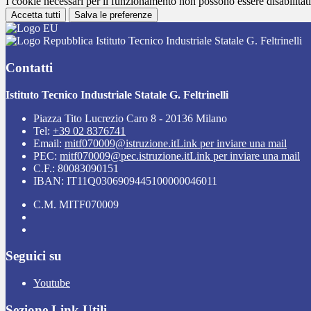
I cookie necessari per il funzionamento non possono essere disabilitati.
Accetta tutti
Salva le preferenze
Istituto Tecnico Industriale Statale G. Feltrinelli
Contatti
Istituto Tecnico Industriale Statale G. Feltrinelli
Piazza Tito Lucrezio Caro 8 - 20136 Milano
Tel:
+39 02 8376741
Email:
mitf070009@istruzione.it
Link per inviare una mail
PEC:
mitf070009@pec.istruzione.it
Link per inviare una mail
C.F.: 80083090151
IBAN: IT11Q0306909445100000046011
C.M. MITF070009
Seguici su
Youtube
Sezione Link Utili