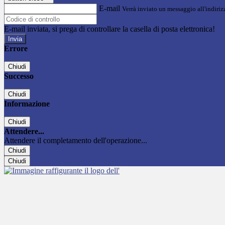
E-mail
Verrà inviato un messaggio all'indirizz
E-mail inviata, si prega di controllare la casella di posta elettronica!
Errore
Chiudi
Successo
Chiudi
Informazione
Chiudi
Attendere...
Attendere il completamento dell'operazione...
Chiudi
Chiudi