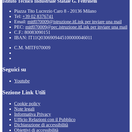
Istituto Tecnico Industriale Statale G. Feltrinelli
Piazza Tito Lucrezio Caro 8 - 20136 Milano
Tel:
+39 02 8376741
Email:
mitf070009@istruzione.it
Link per inviare una mail
PEC:
mitf070009@pec.istruzione.it
Link per inviare una mail
C.F.: 80083090151
IBAN: IT11Q0306909445100000046011
C.M. MITF070009
Seguici su
Youtube
Sezione Link Utili
Cookie policy
Note legali
Informativa Privacy
Ufficio Relazioni con il Pubblico
Dichiarazione di accessibilità
Obiettivi di accessibilità