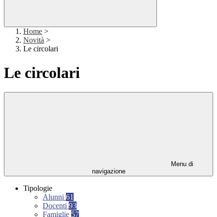
Home
>
Novità
>
Le circolari
Le circolari
Menu di
navigazione
Tipologie
Alunni
61
Docenti
93
Famiglie
57