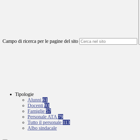
Campo di ricerca per le pagine del sito
Tipologie
Alunni
61
Docenti
93
Famiglie
57
Personale ATA
79
Tutto il personale
113
Albo sindacale