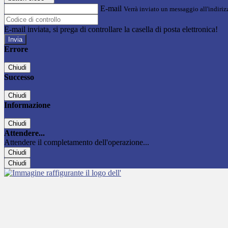
E-mail
Verrà inviato un messaggio all'indirizz
E-mail inviata, si prega di controllare la casella di posta elettronica!
Errore
Chiudi
Successo
Chiudi
Informazione
Chiudi
Attendere...
Attendere il completamento dell'operazione...
Chiudi
Chiudi