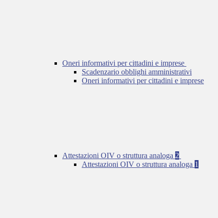
Oneri informativi per cittadini e imprese
Scadenzario obblighi amministrativi
Oneri informativi per cittadini e imprese
Attestazioni OIV o struttura analoga
2
Attestazioni OIV o struttura analoga
1