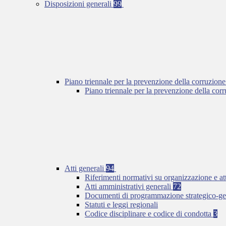
Disposizioni generali
99
Piano triennale per la prevenzione della corruzione
Piano triennale per la prevenzione della co
Atti generali
94
Riferimenti normativi su organizzazione e at
Atti amministrativi generali
72
Documenti di programmazione strategico-ge
Statuti e leggi regionali
Codice disciplinare e codice di condotta
3