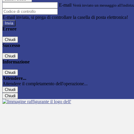
E-mail
Verrà inviato un messaggio all'indirizz
E-mail inviata, si prega di controllare la casella di posta elettronica!
Errore
Chiudi
Successo
Chiudi
Informazione
Chiudi
Attendere...
Attendere il completamento dell'operazione...
Chiudi
Chiudi