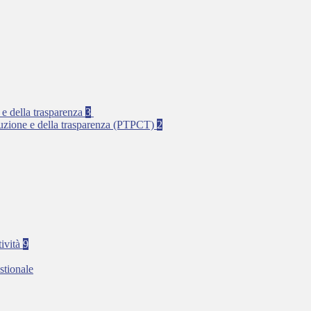
 e della trasparenza
3
rruzione e della trasparenza (PTPCT)
2
tività
9
stionale