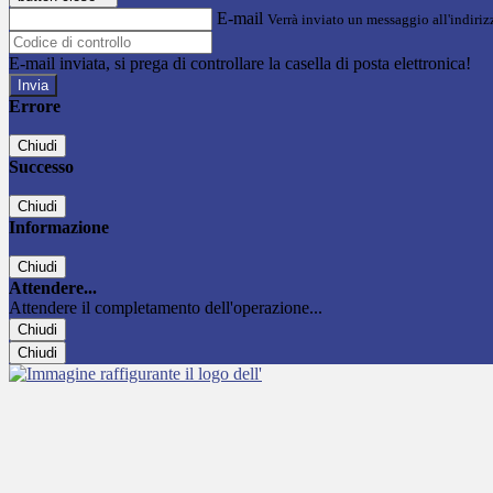
E-mail
Verrà inviato un messaggio all'indirizz
E-mail inviata, si prega di controllare la casella di posta elettronica!
Errore
Chiudi
Successo
Chiudi
Informazione
Chiudi
Attendere...
Attendere il completamento dell'operazione...
Chiudi
Chiudi