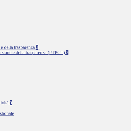
 e della trasparenza
3
rruzione e della trasparenza (PTPCT)
2
tività
9
stionale