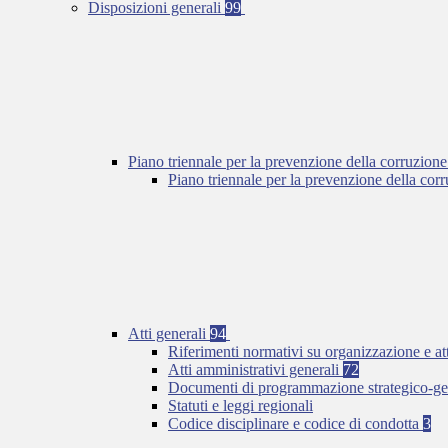
Disposizioni generali
99
Piano triennale per la prevenzione della corruzione
Piano triennale per la prevenzione della co
Atti generali
94
Riferimenti normativi su organizzazione e at
Atti amministrativi generali
72
Documenti di programmazione strategico-ge
Statuti e leggi regionali
Codice disciplinare e codice di condotta
3