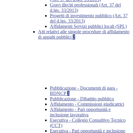
Gravi illeciti professionali (Art. 37 del
d.lgs. 33/2013)
Progetti di investimento pubblico (Art. 37
del d.lgs. 33/2013)
Affidamenti Servizi pubblici locali (SPL)
Atti relativi alle singole procedure di affidamento
di appalti pubblici
2
Pubblicazione - Documenti di gara -
BDNCP
2
Pubblicazione - Dibattito pubblico
Affidamento - Commissioni giudicatrici
Affidamento - Pari opportunità e
inclusione lavorativa
Esecutiva - Collegio Consultivo Tecnico
(CCT)
Esecutiva - Pari opportunità e inclusione