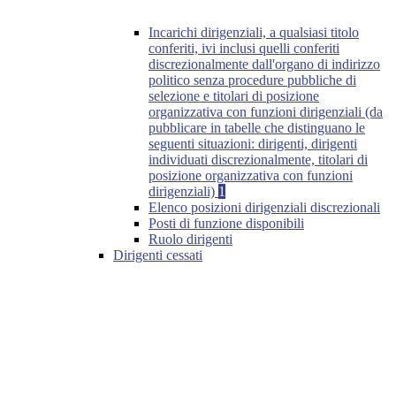
Incarichi dirigenziali, a qualsiasi titolo
conferiti, ivi inclusi quelli conferiti
discrezionalmente dall'organo di indirizzo
politico senza procedure pubbliche di
selezione e titolari di posizione
organizzativa con funzioni dirigenziali (da
pubblicare in tabelle che distinguano le
seguenti situazioni: dirigenti, dirigenti
individuati discrezionalmente, titolari di
posizione organizzativa con funzioni
dirigenziali)
1
Elenco posizioni dirigenziali discrezionali
Posti di funzione disponibili
Ruolo dirigenti
Dirigenti cessati