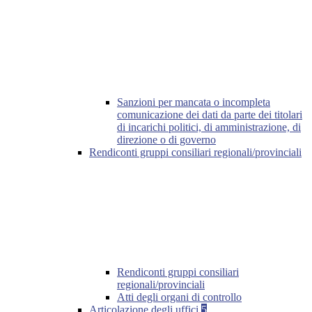
Sanzioni per mancata o incompleta
comunicazione dei dati da parte dei titolari
di incarichi politici, di amministrazione, di
direzione o di governo
Rendiconti gruppi consiliari regionali/provinciali
Rendiconti gruppi consiliari
regionali/provinciali
Atti degli organi di controllo
Articolazione degli uffici
5