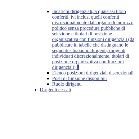
Incarichi dirigenziali, a qualsiasi titolo
conferiti, ivi inclusi quelli conferiti
discrezionalmente dall'organo di indirizzo
politico senza procedure pubbliche di
selezione e titolari di posizione
organizzativa con funzioni dirigenziali (da
pubblicare in tabelle che distinguano le
seguenti situazioni: dirigenti, dirigenti
individuati discrezionalmente, titolari di
posizione organizzativa con funzioni
dirigenziali)
1
Elenco posizioni dirigenziali discrezionali
Posti di funzione disponibili
Ruolo dirigenti
Dirigenti cessati