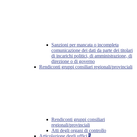
Sanzioni per mancata o incompleta
comunicazione dei dati da parte dei titolari
di incarichi politici, di amministrazione, di
direzione o di governo
Rendiconti gruppi consiliari regionali/provinciali
Rendiconti gruppi consiliari
regionali/provinciali
Atti degli organi di controllo
Articolazione degli uffici
5