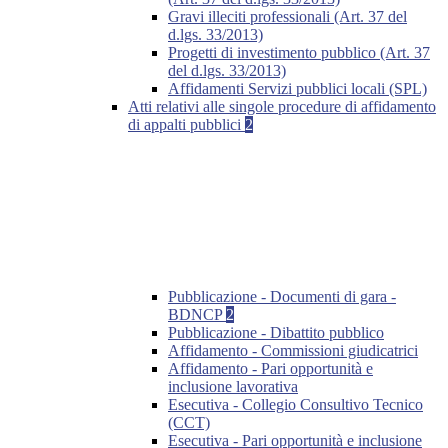
Gravi illeciti professionali (Art. 37 del
d.lgs. 33/2013)
Progetti di investimento pubblico (Art. 37
del d.lgs. 33/2013)
Affidamenti Servizi pubblici locali (SPL)
Atti relativi alle singole procedure di affidamento
di appalti pubblici
2
Pubblicazione - Documenti di gara -
BDNCP
2
Pubblicazione - Dibattito pubblico
Affidamento - Commissioni giudicatrici
Affidamento - Pari opportunità e
inclusione lavorativa
Esecutiva - Collegio Consultivo Tecnico
(CCT)
Esecutiva - Pari opportunità e inclusione