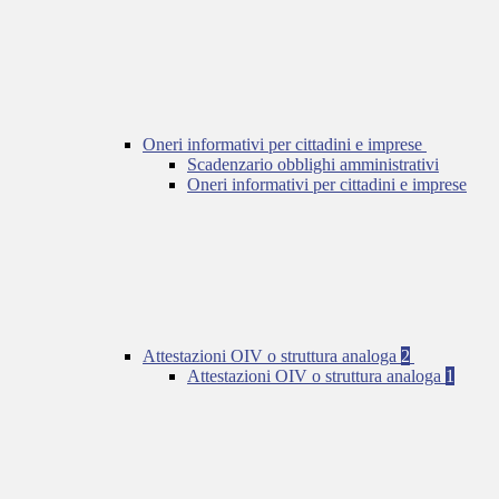
Oneri informativi per cittadini e imprese
Scadenzario obblighi amministrativi
Oneri informativi per cittadini e imprese
Attestazioni OIV o struttura analoga
2
Attestazioni OIV o struttura analoga
1