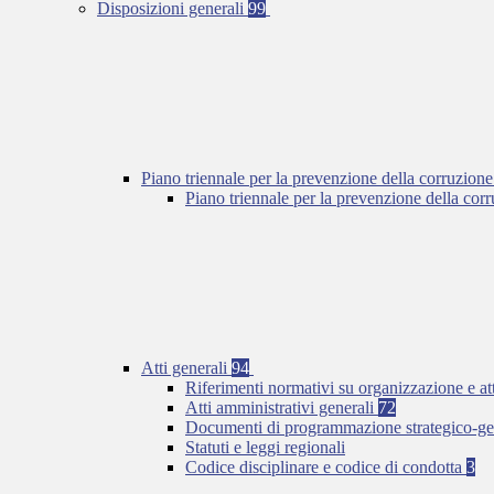
Disposizioni generali
99
Piano triennale per la prevenzione della corruzione
Piano triennale per la prevenzione della co
Atti generali
94
Riferimenti normativi su organizzazione e at
Atti amministrativi generali
72
Documenti di programmazione strategico-ge
Statuti e leggi regionali
Codice disciplinare e codice di condotta
3