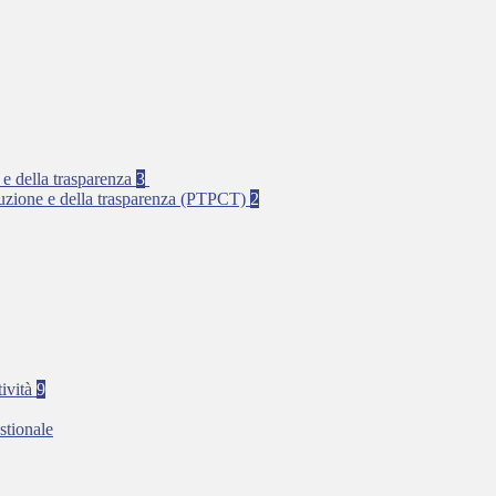
 e della trasparenza
3
rruzione e della trasparenza (PTPCT)
2
tività
9
stionale