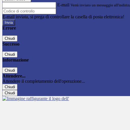
E-mail
Verrà inviato un messaggio all'indirizz
E-mail inviata, si prega di controllare la casella di posta elettronica!
Errore
Chiudi
Successo
Chiudi
Informazione
Chiudi
Attendere...
Attendere il completamento dell'operazione...
Chiudi
Chiudi