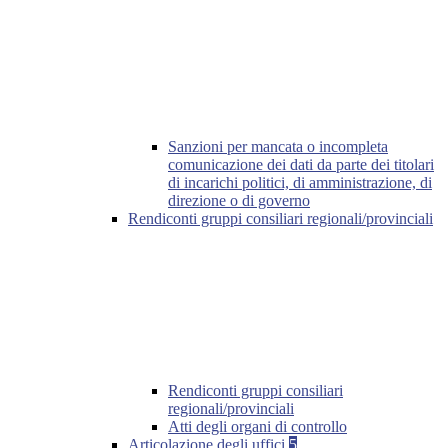
Sanzioni per mancata o incompleta
comunicazione dei dati da parte dei titolari
di incarichi politici, di amministrazione, di
direzione o di governo
Rendiconti gruppi consiliari regionali/provinciali
Rendiconti gruppi consiliari
regionali/provinciali
Atti degli organi di controllo
Articolazione degli uffici
5