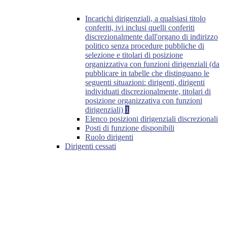
Incarichi dirigenziali, a qualsiasi titolo
conferiti, ivi inclusi quelli conferiti
discrezionalmente dall'organo di indirizzo
politico senza procedure pubbliche di
selezione e titolari di posizione
organizzativa con funzioni dirigenziali (da
pubblicare in tabelle che distinguano le
seguenti situazioni: dirigenti, dirigenti
individuati discrezionalmente, titolari di
posizione organizzativa con funzioni
dirigenziali)
1
Elenco posizioni dirigenziali discrezionali
Posti di funzione disponibili
Ruolo dirigenti
Dirigenti cessati