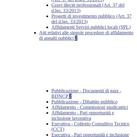
Gravi illeciti professionali (Art. 37 del
d.lgs. 33/2013)
Progetti di investimento pubblico (Art. 37
del d.lgs. 33/2013)
Affidamenti Servizi pubblici locali (SPL)
Atti relativi alle singole procedure di affidamento
di appalti pubblici
2
Pubblicazione - Documenti di gara -
BDNCP
2
Pubblicazione - Dibattito pubblico
Affidamento - Commissioni giudicatrici
Affidamento - Pari opportunità e
inclusione lavorativa
Esecutiva - Collegio Consultivo Tecnico
(CCT)
Esecutiva - Pari opportunità e inclusione