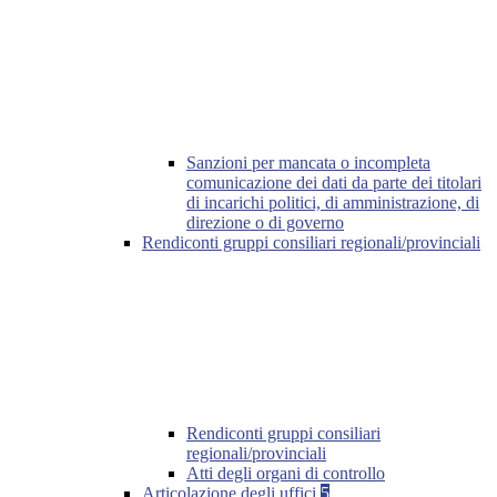
Sanzioni per mancata o incompleta
comunicazione dei dati da parte dei titolari
di incarichi politici, di amministrazione, di
direzione o di governo
Rendiconti gruppi consiliari regionali/provinciali
Rendiconti gruppi consiliari
regionali/provinciali
Atti degli organi di controllo
Articolazione degli uffici
5