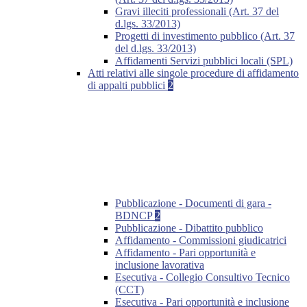
Gravi illeciti professionali (Art. 37 del
d.lgs. 33/2013)
Progetti di investimento pubblico (Art. 37
del d.lgs. 33/2013)
Affidamenti Servizi pubblici locali (SPL)
Atti relativi alle singole procedure di affidamento
di appalti pubblici
2
Pubblicazione - Documenti di gara -
BDNCP
2
Pubblicazione - Dibattito pubblico
Affidamento - Commissioni giudicatrici
Affidamento - Pari opportunità e
inclusione lavorativa
Esecutiva - Collegio Consultivo Tecnico
(CCT)
Esecutiva - Pari opportunità e inclusione