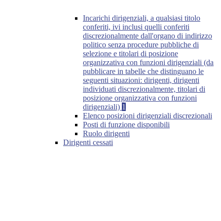
Incarichi dirigenziali, a qualsiasi titolo
conferiti, ivi inclusi quelli conferiti
discrezionalmente dall'organo di indirizzo
politico senza procedure pubbliche di
selezione e titolari di posizione
organizzativa con funzioni dirigenziali (da
pubblicare in tabelle che distinguano le
seguenti situazioni: dirigenti, dirigenti
individuati discrezionalmente, titolari di
posizione organizzativa con funzioni
dirigenziali)
1
Elenco posizioni dirigenziali discrezionali
Posti di funzione disponibili
Ruolo dirigenti
Dirigenti cessati