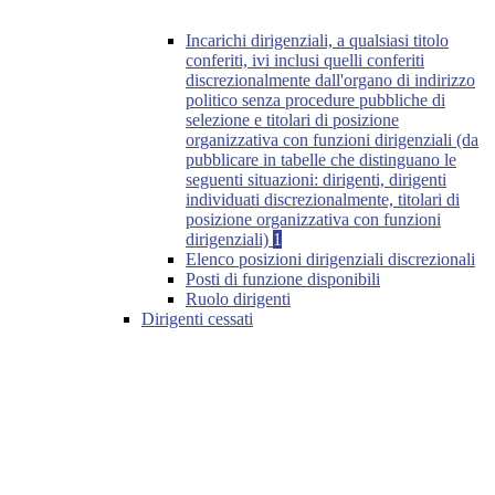
Incarichi dirigenziali, a qualsiasi titolo
conferiti, ivi inclusi quelli conferiti
discrezionalmente dall'organo di indirizzo
politico senza procedure pubbliche di
selezione e titolari di posizione
organizzativa con funzioni dirigenziali (da
pubblicare in tabelle che distinguano le
seguenti situazioni: dirigenti, dirigenti
individuati discrezionalmente, titolari di
posizione organizzativa con funzioni
dirigenziali)
1
Elenco posizioni dirigenziali discrezionali
Posti di funzione disponibili
Ruolo dirigenti
Dirigenti cessati