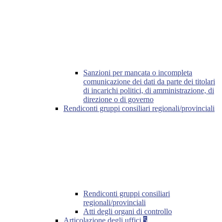
Sanzioni per mancata o incompleta
comunicazione dei dati da parte dei titolari
di incarichi politici, di amministrazione, di
direzione o di governo
Rendiconti gruppi consiliari regionali/provinciali
Rendiconti gruppi consiliari
regionali/provinciali
Atti degli organi di controllo
Articolazione degli uffici
5