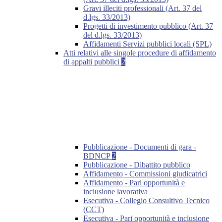
Gravi illeciti professionali (Art. 37 del
d.lgs. 33/2013)
Progetti di investimento pubblico (Art. 37
del d.lgs. 33/2013)
Affidamenti Servizi pubblici locali (SPL)
Atti relativi alle singole procedure di affidamento
di appalti pubblici
2
Pubblicazione - Documenti di gara -
BDNCP
2
Pubblicazione - Dibattito pubblico
Affidamento - Commissioni giudicatrici
Affidamento - Pari opportunità e
inclusione lavorativa
Esecutiva - Collegio Consultivo Tecnico
(CCT)
Esecutiva - Pari opportunità e inclusione