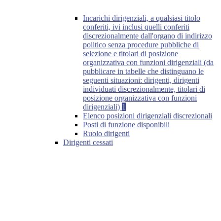
Incarichi dirigenziali, a qualsiasi titolo
conferiti, ivi inclusi quelli conferiti
discrezionalmente dall'organo di indirizzo
politico senza procedure pubbliche di
selezione e titolari di posizione
organizzativa con funzioni dirigenziali (da
pubblicare in tabelle che distinguano le
seguenti situazioni: dirigenti, dirigenti
individuati discrezionalmente, titolari di
posizione organizzativa con funzioni
dirigenziali)
1
Elenco posizioni dirigenziali discrezionali
Posti di funzione disponibili
Ruolo dirigenti
Dirigenti cessati