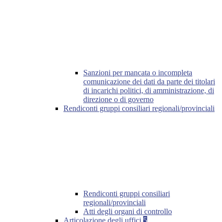
Sanzioni per mancata o incompleta
comunicazione dei dati da parte dei titolari
di incarichi politici, di amministrazione, di
direzione o di governo
Rendiconti gruppi consiliari regionali/provinciali
Rendiconti gruppi consiliari
regionali/provinciali
Atti degli organi di controllo
Articolazione degli uffici
5