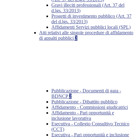
Gravi illeciti professionali (Art. 37 del
d.lgs. 33/2013)
Progetti di investimento pubblico (Art. 37
del d.lgs. 33/2013)
Affidamenti Servizi pubblici locali (SPL)
Atti relativi alle singole procedure di affidamento
di appalti pubblici
2
Pubblicazione - Documenti di gara -
BDNCP
2
Pubblicazione - Dibattito pubblico
Affidamento - Commissioni giudicatrici
Affidamento - Pari opportunità e
inclusione lavorativa
Esecutiva - Collegio Consultivo Tecnico
(CCT)
Esecutiva - Pari opportunità e inclusione